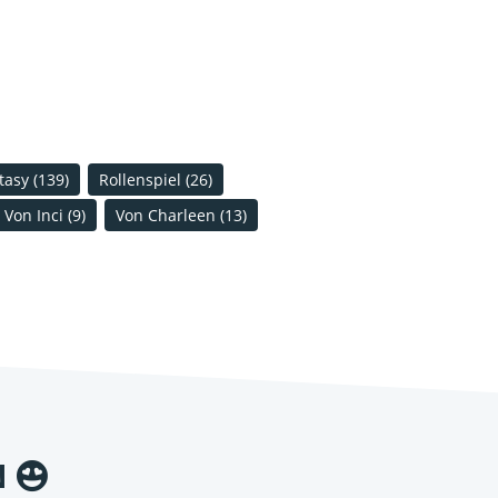
tasy
(139)
Rollenspiel
(26)
Von Inci
(9)
Von Charleen
(13)
N