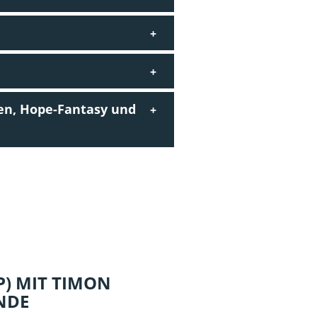
en, Hope-Fantasy und
P) MIT TIMON
NDE