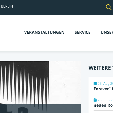
 BERLIN
VERANSTALTUNGEN
SERVICE
UNSE
Navigation
überspringen
WEITERE
28. Aug 2
Forever" 
25. Sep 2
neuen R