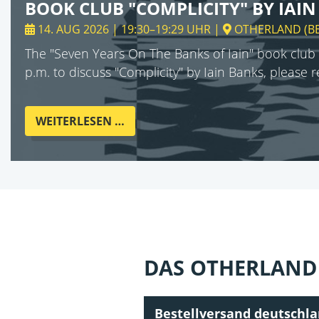
BOOK CLUB "COMPLICITY" BY IAI
14. AUG 2026 | 19:30–19:29 UHR
|
OTHERLAND
(
B
The "Seven Years On The Banks of Iain" book club 
p.m. to discuss "Complicity" by Iain Banks, please 
BOOK
WEITERLESEN …
CLUB
"COMPLICITY"
BY
IAIN
BANKS
DAS OTHERLAND 
Bestellversand deutschl