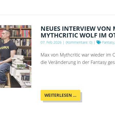
KINDERRUNDE
IM
OTHERLAND
PLATZT
AUS
NEUES INTERVIEW VON
ALLEN
MYTHCRITIC WOLF IM 
NÄHTEN!
07. Feb 2026
| (Kommentare: 0) |
Fantasy,
Max von Mythcritic war wieder im 
die Veränderung in der Fantasy ge
NEUES
WEITERLESEN …
INTERVIEW
VON
MAX