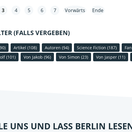
3
4
5
6
7
Vorwärts
Ende
LTER (FALLS VERGEBEN)
(90)
Artikel
(108)
Autoren
(94)
Science Fiction
(187)
Fan
olf
(101)
Von Jakob
(96)
Von Simon
(23)
Von Jasper
(11)
ILE UNS UND LASS BERLIN LESE