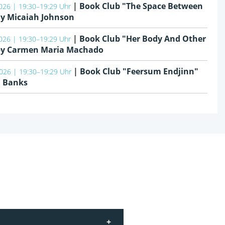
|
Book Club "The Space Between
026 | 19:30–19:29 Uhr
By Micaiah Johnson
|
Book Club "Her Body And Other
026 | 19:30–19:29 Uhr
 by Carmen Maria Machado
|
Book Club "Feersum Endjinn"
026 | 19:30–19:29 Uhr
. Banks