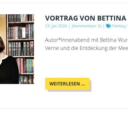
VON
MYTHCRITIC
WOLF
VORTRAG VON BETTINA
IM
23. Jan 2026
| (Kommentare: 0) |
Fantasy,
OTHERLAND
Autor*innenabend mit Bettina Wur
Verne und die Entdeckung der Mee
VORTRAG
WEITERLESEN …
VON
BETTINA
WURCHE