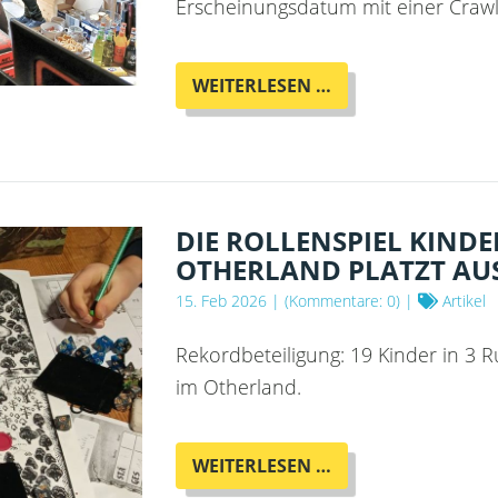
Erscheinungsdatum mit einer Craw
PRE-
WEITERLESEN …
RELEASE
VON
DUNGEON
CRAWLER
CARL
AUF
DIE ROLLENSPIEL KIND
DEUTSCH
OTHERLAND PLATZT AU
IM
15. Feb 2026
| (Kommentare: 0) |
Artikel
OTHERLAND
Rekordbeteiligung: 19 Kinder in 3
im Otherland.
DIE
WEITERLESEN …
ROLLENSPIEL