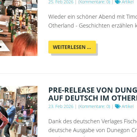
25. Feb 2026
| (Kommentare: 0) |
Artikel
Wieder ein schöner Abend mit Tim
Otherland - Geschichten erzählen k
WORD
WEITERLESEN …
IN
PROGRESS
(WIP)
MIT
TIMON
KRAUSE
PRE-RELEASE VON DUN
-
AUF DEUTSCH IM OTHE
MÄRCHENSTUNDE
23. Feb 2026
| (Kommentare: 0) |
Artikel
Dank des deutschen Verlages Fisch
deutsche Ausgabe von Dunegon Cr