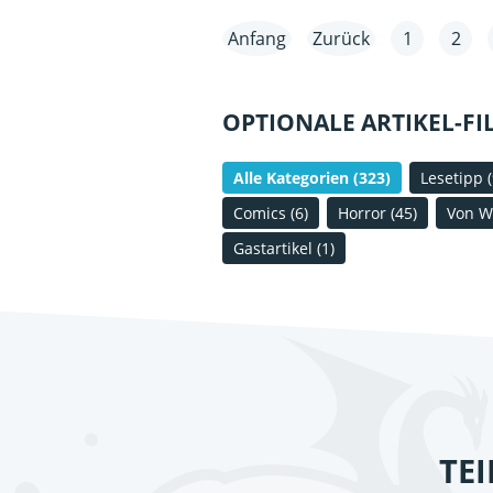
Anfang
Zurück
1
2
OPTIONALE ARTIKEL-FI
Alle Kategorien
(323)
Lesetipp
Comics
(6)
Horror
(45)
Von W
Gastartikel
(1)
TE