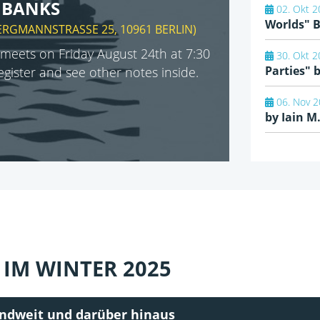
N BANKS
02. Okt 2
Worlds" 
ERGMANNSTRASSE 25, 10961 BERLIN
)
meets on Friday August 24th at 7:30
30. Okt 2
Parties"
register and see other notes inside.
06. Nov 2
by Iain M
IM WINTER 2025
andweit und darüber hinaus