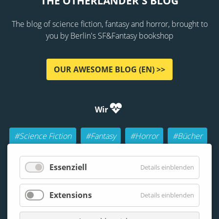
THE OTHERLANDER'S BLOG
The blog of science fiction, fantasy and horror, brought to
you by Berlin's SF&Fantasy bookshop
OUR AWESOME BLOG (EN) >>
Wir
#Science Fiction
#Fantasy
#Horror
#Bücher
#Autoren
#Buch-Geeks
#Rollenspiele (RPGs)
Essenziell
Details einblenden
#Lesen
#Beraten
Extensions
Details einblenden