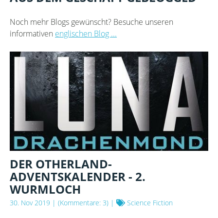
Noch mehr Blogs gewünscht? Besuche unseren
informativen
englischen Blog ...
DER OTHERLAND-
ADVENTSKALENDER - 2.
WURMLOCH
30. Nov 2019
| (Kommentare: 3) |
Science Fiction