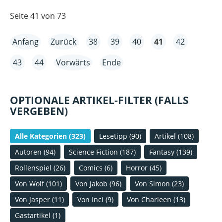
Seite 41 von 73
Anfang
Zurück
38
39
40
41
42
43
44
Vorwärts
Ende
OPTIONALE ARTIKEL-FILTER (FALLS
VERGEBEN)
Alle Kategorien
(323)
Lesetipp
(90)
Artikel
(108)
Autoren
(94)
Science Fiction
(187)
Fantasy
(139)
Rollenspiel
(26)
Comics
(6)
Horror
(45)
Von Wolf
(101)
Von Jakob
(96)
Von Simon
(23)
Von Jasper
(11)
Von Inci
(9)
Von Charleen
(13)
Gastartikel
(1)