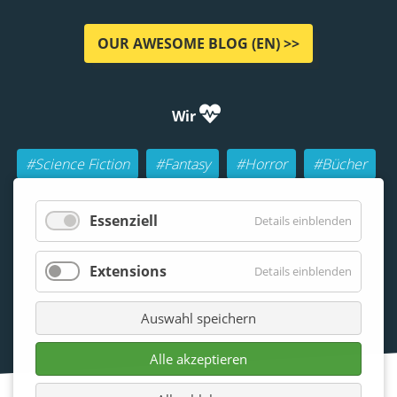
OUR AWESOME BLOG (EN) >>
Wir
#Science Fiction
#Fantasy
#Horror
#Bücher
#Autoren
#Buch-Geeks
#Rollenspiele (RPGs)
Essenziell
Details einblenden
#Lesen
#Beraten
Extensions
Details einblenden
Auswahl speichern
Alle akzeptieren