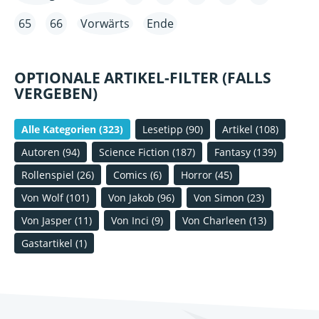
65
66
Vorwärts
Ende
OPTIONALE ARTIKEL-FILTER (FALLS
VERGEBEN)
Alle Kategorien
(323)
Lesetipp
(90)
Artikel
(108)
Autoren
(94)
Science Fiction
(187)
Fantasy
(139)
Rollenspiel
(26)
Comics
(6)
Horror
(45)
Von Wolf
(101)
Von Jakob
(96)
Von Simon
(23)
Von Jasper
(11)
Von Inci
(9)
Von Charleen
(13)
Gastartikel
(1)