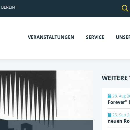
 BERLIN
VERANSTALTUNGEN
SERVICE
UNSE
Navigation
überspringen
WEITERE
28. Aug 2
Forever" 
25. Sep 2
neuen R