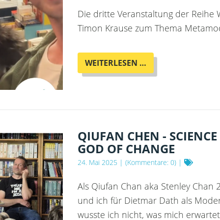
Die dritte Veranstaltung der Reihe 
Timon Krause zum Thema Metamo
WORD
WEITERLESEN …
IN
PROGRESS
III
MIT
TIMON
KRAUSE
QIUFAN CHEN - SCIENCE
GOD OF CHANGE
24. Mai 2025
| (Kommentare: 0) |
Als Qiufan Chan aka Stenley Chan 
und ich für Dietmar Dath als Mode
wusste ich nicht, was mich erwarte