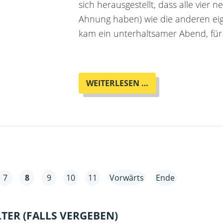
sich herausgestellt, dass alle vier n
Ahnung haben) wie die anderen eig
kam ein unterhaltsamer Abend, für
4FDZ
WEITERLESEN …
-
ZUM
6.
MAL
SIND
AIKI,
THERESA,
JENS
7
8
9
10
11
Vorwärts
Ende
UND
NILS
BEI
LTER (FALLS VERGEBEN)
UNS