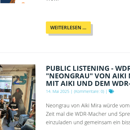
DAS
WEITERLESEN …
OTHERLAND
ERHÄLT
DEN
KURD
LASSWITZ S
ONDERPREIS 2
PUBLIC LISTENING - WD
024
"NEONGRAU" VON AIKI
MIT AIKI UND DEM WDR
14. Mai 2025
| (Kommentare: 0) |
Neongrau von Aiki Mira würde vom 
Zeit mal die WDR-Macher und Spre
einzuladen und gemeinsam ein bis