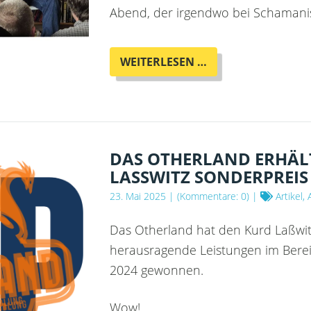
Abend, der irgendwo bei Schamani
QIUFAN
WEITERLESEN …
CHEN
-
SCIENCE
FICTION
AND
THE
DAS OTHERLAND ERHÄL
GOD
LASSWITZ SONDERPREIS 
OF
23. Mai 2025
| (Kommentare: 0) |
Artikel,
CHANGE
Das Otherland hat den Kurd Laßwitz
herausragende Leistungen im Bere
2024 gewonnen.
Wow!