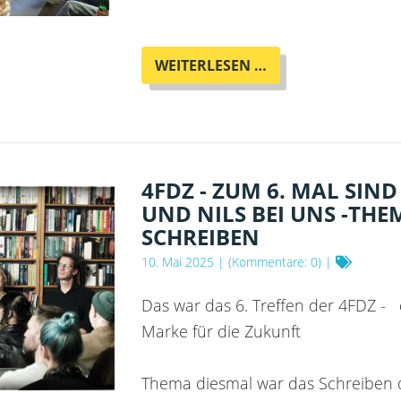
PUBLIC
WEITERLESEN …
LISTENING
-
WDR-
HÖRSPIEL
"NEONGRAU"
VON
4FDZ - ZUM 6. MAL SIND 
AIKI
UND NILS BEI UNS -THE
MIRA
SCHREIBEN
ZUSAMMEN
MIT
10. Mai 2025
| (Kommentare: 0) |
AIKI
UND
Das war das 6. Treffen der 4FDZ - d
DEM
Marke für die Zukunft
WDR-
TEAM
Thema diesmal war das Schreiben d