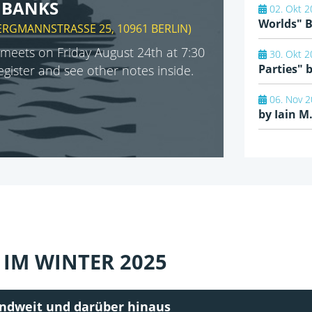
N BANKS
02. Okt 2
Worlds" 
ERGMANNSTRASSE 25, 10961 BERLIN
)
meets on Friday August 24th at 7:30
30. Okt 2
Parties"
register and see other notes inside.
06. Nov 2
by Iain M
IM WINTER 2025
andweit und darüber hinaus