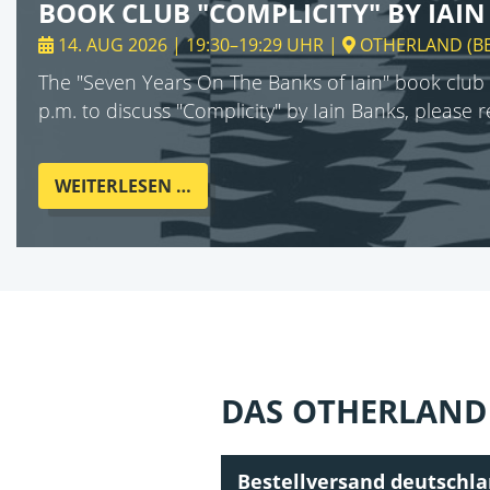
BOOK CLUB "COMPLICITY" BY IAI
14. AUG 2026 | 19:30–19:29 UHR
|
OTHERLAND
(
B
The "Seven Years On The Banks of Iain" book club 
p.m. to discuss "Complicity" by Iain Banks, please 
BOOK
WEITERLESEN …
CLUB
"COMPLICITY"
BY
IAIN
BANKS
DAS OTHERLAND 
Bestellversand deutschl