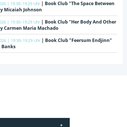
|
Book Club "The Space Between
026 | 19:30–19:29 Uhr
By Micaiah Johnson
|
Book Club "Her Body And Other
026 | 19:30–19:29 Uhr
 by Carmen Maria Machado
|
Book Club "Feersum Endjinn"
026 | 19:30–19:29 Uhr
. Banks