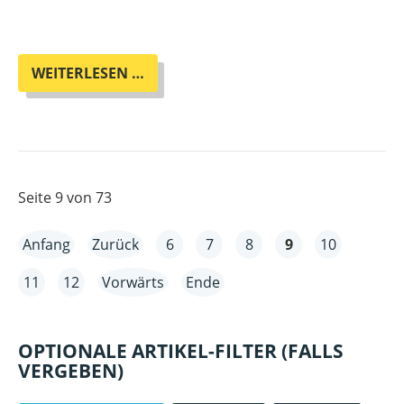
LINA
WEITERLESEN …
THIEDE
MIT
IHREM
NEUEN
BUCH
"MANCHMAL
Seite 9 von 73
WEISST D
U, W
Anfang
Zurück
6
7
8
9
10
AS G
ESCHEHEN W
11
12
Vorwärts
Ende
IRD" A
US D
EM R
OPTIONALE ARTIKEL-FILTER (FALLS
ADIATOR-V
VERGEBEN)
ERLAG I
M O