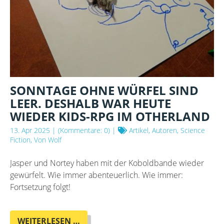
SONNTAGE OHNE WÜRFEL SIND
LEER. DESHALB WAR HEUTE
WIEDER KIDS-RPG IM OTHERLAND
13. Apr 2025
| (Kommentare: 0) |
Artikel, Autoren, Science
Fiction, Von Wolf
Jasper und Nortey haben mit der Koboldbande wieder
gewürfelt. Wie immer abenteuerlich. Wie immer:
Fortsetzung folgt!
SONNTAGE
WEITERLESEN …