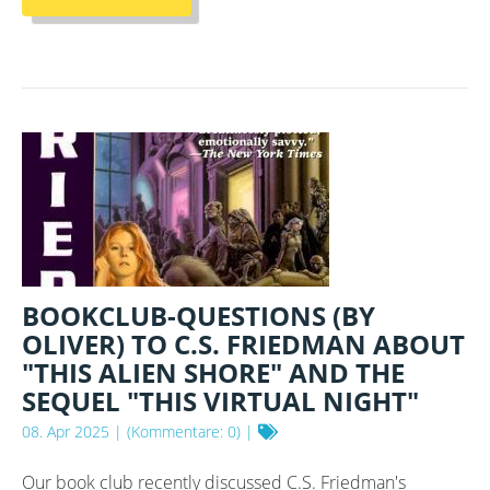
OHNE
WÜRFEL
SIND
LEER.
DESHALB
WAR
HEUTE
WIEDER
KIDS-
RPG
IM
OTHERLAND
BOOKCLUB-QUESTIONS (BY
OLIVER) TO C.S. FRIEDMAN ABOUT
"THIS ALIEN SHORE" AND THE
SEQUEL "THIS VIRTUAL NIGHT"
08. Apr 2025
| (Kommentare: 0) |
Our book club recently discussed C.S. Friedman's