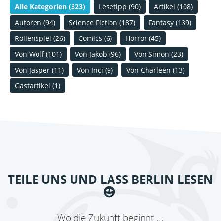
THERLAND
Alle Kategorien
(323)
Lesetipp
(90)
Artikel
(108)
Autoren
(94)
Science Fiction
(187)
Fantasy
(139)
Rollenspiel
(26)
Comics
(6)
Horror
(45)
Von Wolf
(101)
Von Jakob
(96)
Von Simon
(23)
Von Jasper
(11)
Von Inci
(9)
Von Charleen
(13)
Gastartikel
(1)
TEILE UNS UND LASS BERLIN LESEN
Wo die Zukunft beginnt ...