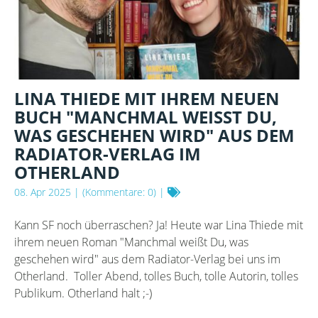
SHORE"
AND
THE
SEQUEL
"THIS
VIRTUAL
NIGHT"
LINA THIEDE MIT IHREM NEUEN
BUCH "MANCHMAL WEISST DU, W
AS GESCHEHEN WIRD" AUS DEM R
ADIATOR-VERLAG IM O
THERLAND
08. Apr 2025
| (Kommentare: 0) |
Kann SF noch überraschen? Ja! Heute war Lina Thiede mit
ihrem neuen Roman "Manchmal weißt Du, was
geschehen wird" aus dem Radiator-Verlag bei uns im
Otherland. Toller Abend, tolles Buch, tolle Autorin, tolles
Publikum. Otherland halt ;-)