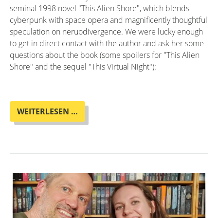
seminal 1998 novel "This Alien Shore", which blends
cyberpunk with space opera and magnificently thoughtful
speculation on neruodivergence. We were lucky enough
to get in direct contact with the author and ask her some
questions about the book (some spoilers for "This Alien
Shore" and the sequel "This Virtual Night"):
BOOKCLUB-
WEITERLESEN …
QUESTIONS
(BY
OLIVER)
TO
C.S.
FRIEDMAN
ABOUT
"THIS
ALIEN