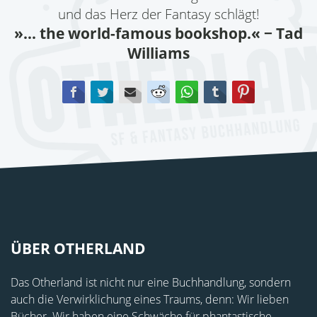
und das Herz der Fantasy schlägt!
»... the world-famous bookshop.«
− Tad
Williams
Facebook
Twitter
E-mail
Reddit
WhatsApp
tumblr
Pinterest
ÜBER OTHERLAND
Das Otherland ist nicht nur eine Buchhandlung, sondern
auch die Verwirklichung eines Traums, denn: Wir lieben
Bücher. Wir haben eine Schwäche für phantastische