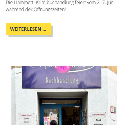
Die Hammett- Krimibuchandlung feiert vom 2.-7. Juni
während der Öffnungszeiten!
DIE
WEITERLESEN …
BESTE
BUCHHANDLUNG
DER
WELT
WIRD
30!