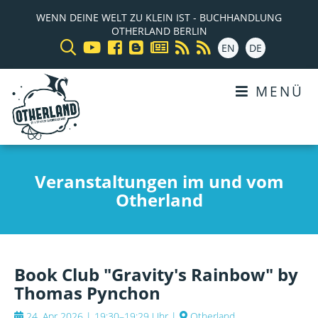
WENN DEINE WELT ZU KLEIN IST - BUCHHANDLUNG
OTHERLAND BERLIN
EN
DE
MENÜ
Veranstaltungen im und vom
Otherland
Book Club "Gravity's Rainbow" by
Thomas Pynchon
24. Apr 2026 | 19:30–19:29 Uhr
|
Otherland