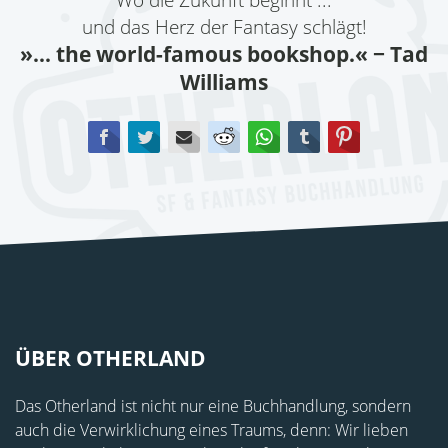
und das Herz der Fantasy schlägt!
»... the world-famous bookshop.«
− Tad
Williams
Facebook
Twitter
E-mail
Reddit
WhatsApp
tumblr
Pinterest
ÜBER OTHERLAND
Das Otherland ist nicht nur eine Buchhandlung, sondern
auch die Verwirklichung eines Traums, denn: Wir lieben