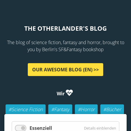
THE OTHERLANDER'S BLOG
The blog of science fiction, fantasy and horror, brought to
you by Berlin's SF&Fantasy bookshop
OUR AWESOME BLOG (EN) >>
Wir
#Science Fiction
#Fantasy
#Horror
#Bücher
#Autoren
#Buch-Geeks
#Rollenspiele (RPGs)
Essenziell
Details einblenden