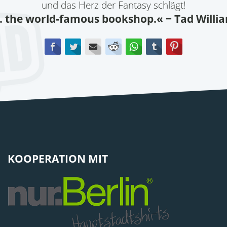
und das Herz der Fantasy schlägt!
.. the world-famous bookshop.«
− Tad Willi
Facebook
Twitter
E-mail
Reddit
WhatsApp
tumblr
Pinterest
KOOPERATION MIT