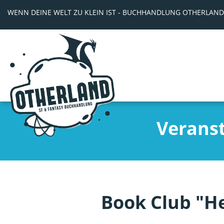
WENN DEINE WELT ZU KLEIN IST - BUCHHANDLUNG OTHERLAND
Verans
Book Club "He