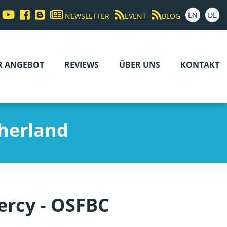
EN
DE
NEWSLETTER
EVENT
BLOG
R ANGEBOT
REVIEWS
ÜBER UNS
KONTAKT
herland
ercy - OSFBC