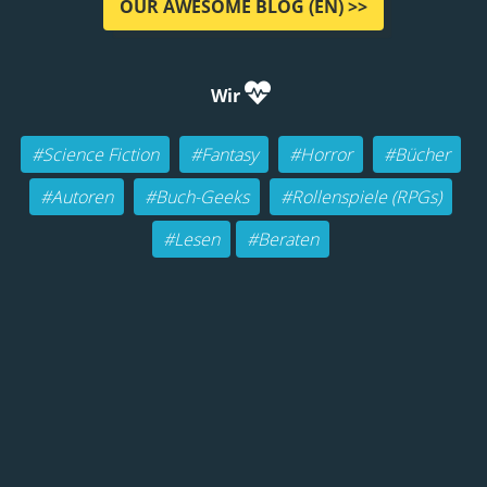
OUR AWESOME BLOG (EN) >>
Wir
#Science Fiction
#Fantasy
#Horror
#Bücher
#Autoren
#Buch-Geeks
#Rollenspiele (RPGs)
#Lesen
#Beraten