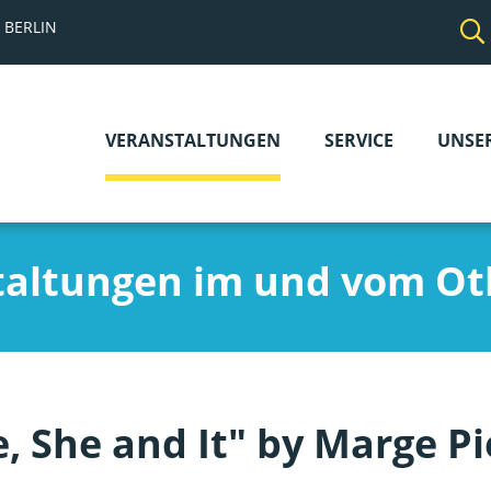
 BERLIN
VERANSTALTUNGEN
SERVICE
UNSE
Navigation
überspringen
taltungen im und vom Ot
, She and It" by Marge Pi