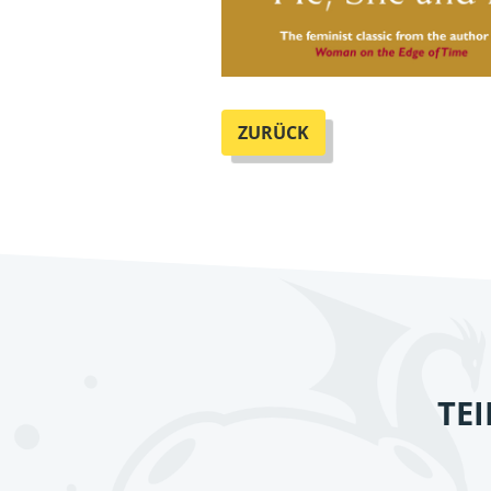
ZURÜCK
TE