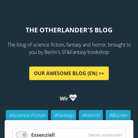
THE OTHERLANDER'S BLOG
The blog of science fiction, fantasy and horror, brought to
you by Berlin's SF&Fantasy bookshop
OUR AWESOME BLOG (EN) >>
Wir
#Science Fiction
#Fantasy
#Horror
#Bücher
#Autoren
#Buch-Geeks
#Rollenspiele (RPGs)
Essenziell
Details einblenden