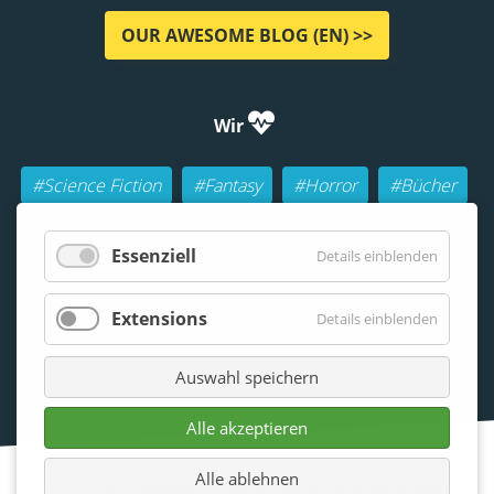
OUR AWESOME BLOG (EN) >>
Wir
#Science Fiction
#Fantasy
#Horror
#Bücher
#Autoren
#Buch-Geeks
#Rollenspiele (RPGs)
Essenziell
Details einblenden
#Lesen
#Beraten
Extensions
Details einblenden
Auswahl speichern
Alle akzeptieren
Alle ablehnen
©2026. All rights reserved | Otherland Berlin - Die erste Adresse für