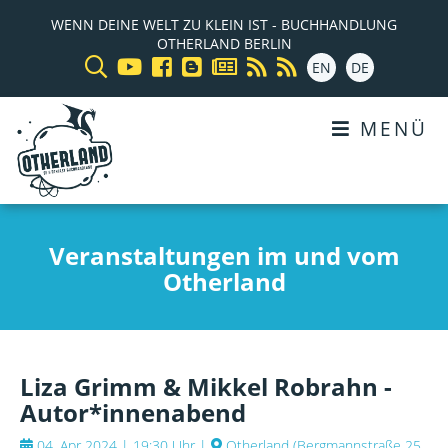
WENN DEINE WELT ZU KLEIN IST - BUCHHANDLUNG
OTHERLAND BERLIN
EN
DE
MENÜ
Veranstaltungen im und vom
Otherland
Liza Grimm & Mikkel Robrahn -
Autor*innenabend
04. Apr 2024 | 19:30 Uhr
|
Otherland
(
Bergmannstraße 25,