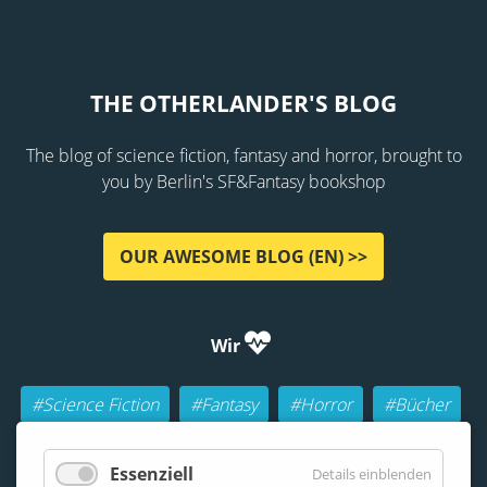
THE OTHERLANDER'S BLOG
The blog of science fiction, fantasy and horror, brought to
you by Berlin's SF&Fantasy bookshop
OUR AWESOME BLOG (EN) >>
Wir
#Science Fiction
#Fantasy
#Horror
#Bücher
#Autoren
#Buch-Geeks
#Rollenspiele (RPGs)
Essenziell
Details einblenden