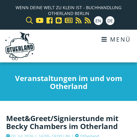
WENN DEINE WELT ZU KLEIN IST - BUCHHANDLUNG
OTHERLAND BERLIN
EN
DE
MENÜ
Veranstaltungen im und vom
Otherland
Meet&Greet/Signierstunde mit
Becky Chambers im Otherland
01. Jul 2026 | 16:00–19:00 Uhr
|
Otherland