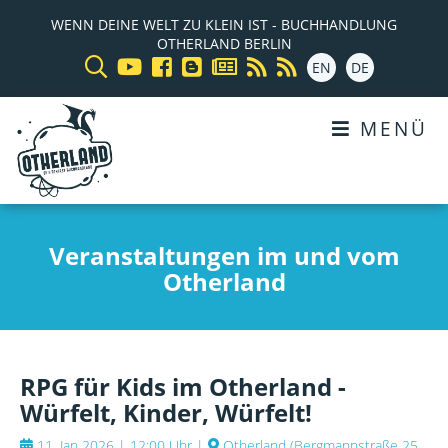
WENN DEINE WELT ZU KLEIN IST - BUCHHANDLUNG
OTHERLAND BERLIN
EN
DE
MENÜ
Veranstaltungen im und vom
Otherland
RPG für Kids im Otherland -
Würfelt, Kinder, Würfelt!
11. Jan 2026 | 12:00 Uhr
|
Otherland
(
Bergmannstraße 25,