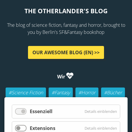
THE OTHERLANDER'S BLOG
The blog of science fiction, fantasy and horror, brought to
you by Berlin's SF&Fantasy bookshop
OUR AWESOME BLOG (EN) >>
Wir
#Science Fiction
#Fantasy
#Horror
#Bücher
#Autoren
#Buch-Geeks
#Rollenspiele (RPGs)
Essenziell
Details einblenden
#Lesen
#Beraten
Extensions
Details einblenden