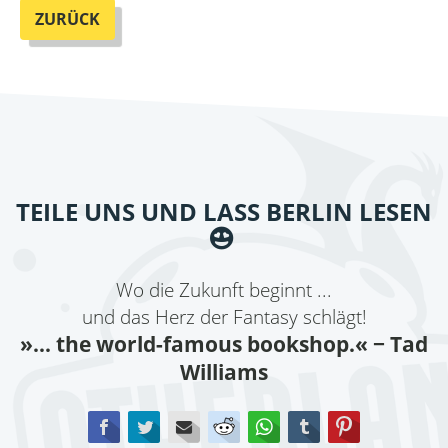
ZURÜCK
TEILE UNS UND LASS BERLIN LESEN
Wo die Zukunft beginnt ...
und das Herz der Fantasy schlägt!
»... the world-famous bookshop.«
− Tad
Williams
Facebook
Twitter
E-mail
Reddit
WhatsApp
tumblr
Pinterest