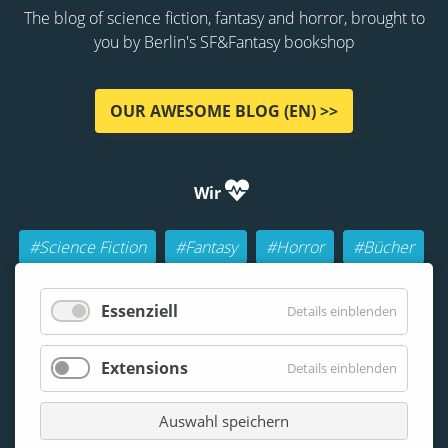
The blog of science fiction, fantasy and horror, brought to
you by Berlin's SF&Fantasy bookshop
OUR AWESOME BLOG (EN) >>
Wir
#Science Fiction
#Fantasy
#Horror
#Bücher
#Autoren
#Buch-Geeks
#Rollenspiele (RPGs)
Essenziell
Details einblenden
#Lesen
#Beraten
Extensions
Details einblenden
Auswahl speichern