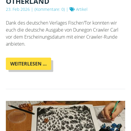
OTHERLAND
23. Feb 2026
| (Kommentare: 0) |
Artikel
Dank des deutschen Verlages Fischer/Tor konnten wir
euch die deutsche Ausgabe von Dunegon Crawler Carl
vor dem Erscheinungsdatum mit einer Crawler-Runde
anbieten.
PRE-
WEITERLESEN …
RELEASE
VON
DUNGEON
CRAWLER
CARL
AUF
DEUTSCH
IM
OTHERLAND