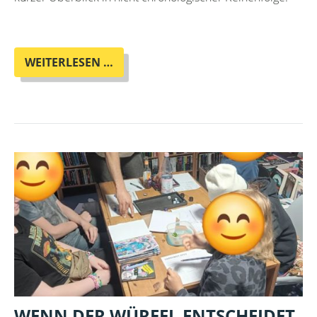
DER
WEITERLESEN …
VERANSTALTUNGSRÜCKBLICK
2025
IM
OTHERLAND
WENN DER WÜRFEL ENTSCHEIDET