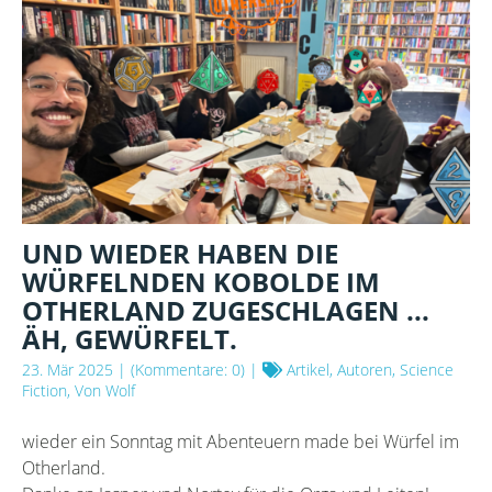
WAR
HEUTE
WIEDER
KIDS-
RPG
IM
OTHERLAND
UND WIEDER HABEN DIE
WÜRFELNDEN KOBOLDE IM
OTHERLAND ZUGESCHLAGEN ...
ÄH, GEWÜRFELT.
23. Mär 2025
| (Kommentare: 0) |
Artikel, Autoren, Science
Fiction, Von Wolf
wieder ein Sonntag mit Abenteuern made bei Würfel im
Otherland.