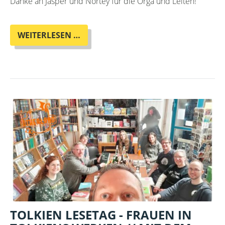
Danke an Jasper und Nortey für die Orga und Leiten!
UND
WEITERLESEN …
WIEDER
HABEN
DIE
WÜRFELNDEN
KOBOLDE
IM
OTHERLAND
ZUGESCHLAGEN
...
ÄH,
GEWÜRFELT.
TOLKIEN LESETAG - FRAUEN IN