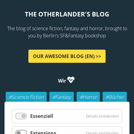
THE OTHERLANDER'S BLOG
The blog of science fiction, fantasy and horror, brought to
you by Berlin's SF&Fantasy bookshop
OUR AWESOME BLOG (EN) >>
Wir
#Science Fiction
#Fantasy
#Horror
#Bücher
#Autoren
#Buch-Geeks
#Rollenspiele (RPGs)
Essenziell
Details einblenden
#Lesen
#Beraten
Extensions
Details einblenden