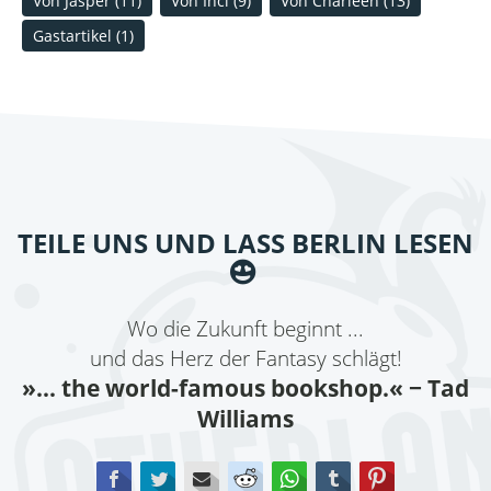
Von Jasper
(11)
Von Inci
(9)
Von Charleen
(13)
Gastartikel
(1)
TEILE UNS UND LASS BERLIN LESEN
Wo die Zukunft beginnt ...
und das Herz der Fantasy schlägt!
»... the world-famous bookshop.«
− Tad
Williams
Facebook
Twitter
E-mail
Reddit
WhatsApp
tumblr
Pinterest