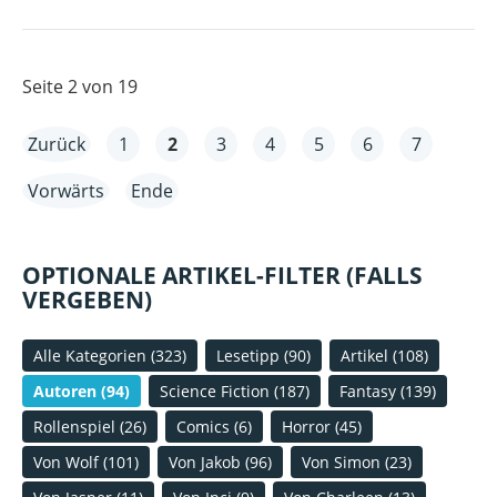
TRAFEN
SICH
DIE
KOBOLDE
Seite 2 von 19
ZUM
WÜRFELN
Zurück
1
2
3
4
5
6
7
IM
OTHERLAND
Vorwärts
Ende
UND
ES
WAREN
OPTIONALE ARTIKEL-FILTER (FALLS
16!
VERGEBEN)
Alle Kategorien
(323)
Lesetipp
(90)
Artikel
(108)
Autoren
(94)
Science Fiction
(187)
Fantasy
(139)
Rollenspiel
(26)
Comics
(6)
Horror
(45)
Von Wolf
(101)
Von Jakob
(96)
Von Simon
(23)