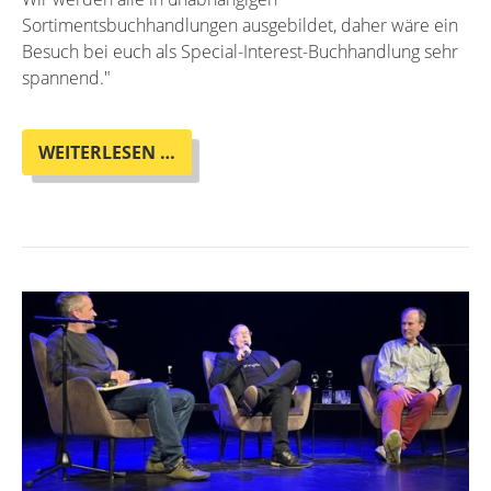
Sortimentsbuchhandlungen ausgebildet, daher wäre ein
Besuch bei euch als Special-Interest-Buchhandlung sehr
spannend."
HEUTE
WEITERLESEN …
ZU
BESUCH:
BUCHHÄNDER:INNEN
IM
ZWEITEN
LEHRJAHR
AUS
DEM
OSZ
HANDEL
1