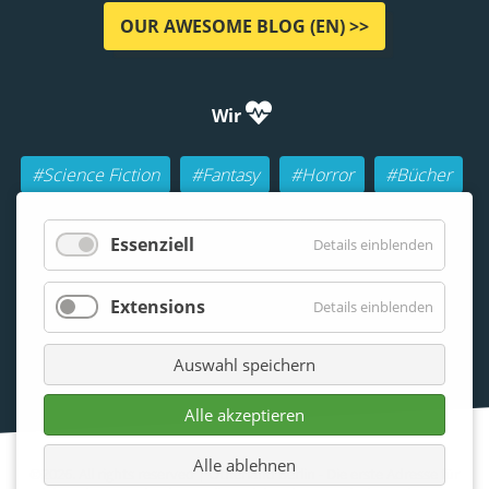
OUR AWESOME BLOG (EN) >>
Wir
#Science Fiction
#Fantasy
#Horror
#Bücher
#Autoren
#Buch-Geeks
#Rollenspiele (RPGs)
Essenziell
Details einblenden
#Lesen
#Beraten
Extensions
Details einblenden
Auswahl speichern
Alle akzeptieren
Alle ablehnen
©2026. All rights reserved | Otherland Berlin - Die erste Adresse für