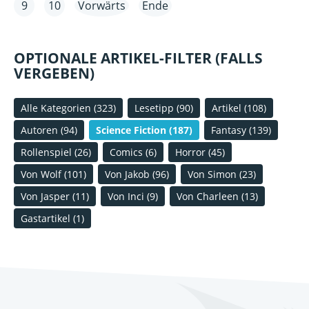
9
10
Vorwärts
Ende
OPTIONALE ARTIKEL-FILTER (FALLS
VERGEBEN)
Alle Kategorien
(323)
Lesetipp
(90)
Artikel
(108)
Autoren
(94)
Science Fiction
(187)
Fantasy
(139)
Rollenspiel
(26)
Comics
(6)
Horror
(45)
Von Wolf
(101)
Von Jakob
(96)
Von Simon
(23)
Von Jasper
(11)
Von Inci
(9)
Von Charleen
(13)
Gastartikel
(1)