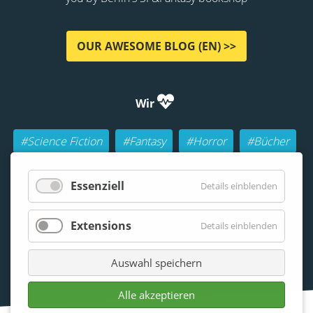
OUR AWESOME BLOG (EN) >>
Wir
#Science Fiction
#Fantasy
#Horror
#Bücher
#Autoren
#Buch-Geeks
#Rollenspiele (RPGs)
Essenziell
Details einblenden
#Lesen
#Beraten
Extensions
Details einblenden
Auswahl speichern
Alle akzeptieren