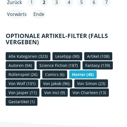
Zurück
1
2
3
4
5
6
7
Vorwärts
Ende
OPTIONALE ARTIKEL-FILTER (FALLS
VERGEBEN)
Alle Kategorien
(323)
Lesetipp
(90)
Artikel
(108)
Autoren
(94)
Science Fiction
(187)
Fantasy
(139)
Rollenspiel
(26)
Comics
(6)
Horror
(45)
Von Wolf
(101)
Von Jakob
(96)
Von Simon
(23)
Von Jasper
(11)
Von Inci
(9)
Von Charleen
(13)
Gastartikel
(1)