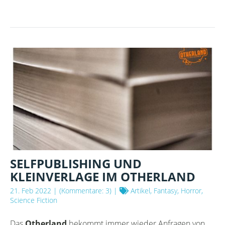
ATHOS
2643
-
NILS
ALLEIN
IM
OTHERLAND
AM
26.02.
UM
18
UHR
SELFPUBLISHING UND
KLEINVERLAGE IM OTHERLAND
21. Feb 2022
| (Kommentare: 3) |
Artikel, Fantasy, Horror,
Science Fiction
Das
Otherland
bekommt immer wieder Anfragen von