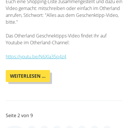
Euch eine Shopping-Liste zusammengestellt und dazu ein
Video gemacht: mitschreiben oder einfach im Otherland
anrufen, Stichwort: "Alles aus dem Geschenktipp-Video,
bitte."
Das Otherland Geschnektipps-Video findet ihr auf
Youtube im Otherland-Channel:
https://youtu.be/N6Xla35p4z4
DAS
WEITERLESEN …
WEIHNACHTS-
GESCHENK-
TIPP-
VIDEO
MIT
CARO
Seite 2 von 9
UND
WOLF