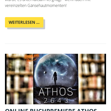
vereinzelten Gänsehautmomenten!
EIN
WEITERLESEN …
ABEND
MIT
RIVERS
SOLOMON,
MODERIERT
VON
TIARA
ROXANNE
ONLINE BUCHPREMIERE ATHOS