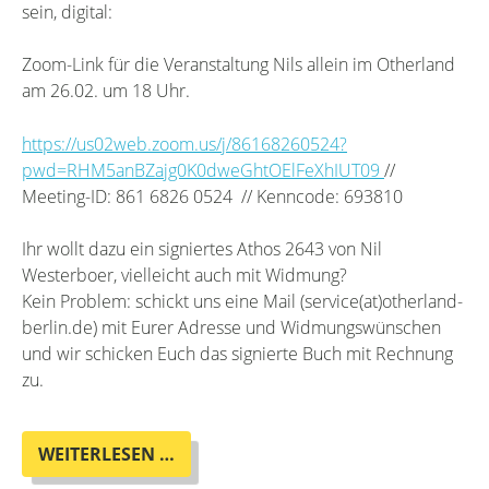
sein, digital:
Zoom-Link für die Veranstaltung Nils allein im Otherland
am 26.02. um 18 Uhr.
https://us02web.zoom.us/j/86168260524?
pwd=RHM5anBZajg0K0dweGhtOElFeXhIUT09
//
Meeting-ID: 861 6826 0524 // Kenncode: 693810
Ihr wollt dazu ein signiertes Athos 2643 von Nil
Westerboer, vielleicht auch mit Widmung?
Kein Problem: schickt uns eine Mail (service(at)otherland-
berlin.de) mit Eurer Adresse und Widmungswünschen
und wir schicken Euch das signierte Buch mit Rechnung
zu.
ONLINE
WEITERLESEN …
BUCHPREMIERE