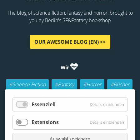
The blog of science fiction, fantasy and horror, brought to
you by Berlin's SF&Fantasy bookshop
OUR AWESOME BLOG (EN) >>
Wir
#Science Fiction
#Fantasy
#Horror
#Bücher
#Autoren
#Buch-Geeks
#Rollenspiele (RPGs)
Essenziell
Details einblenden
#Lesen
#Beraten
Extensions
Details einblenden
Auswahl speichern