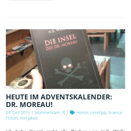
NEUE
HELDEN
HEUTE IM ADVENTSKALENDER:
DR. MOREAU!
09. Dez 2015
| (Kommentare: 3) |
Horror, Lesetipp, Science
Fiction, Von Jakob