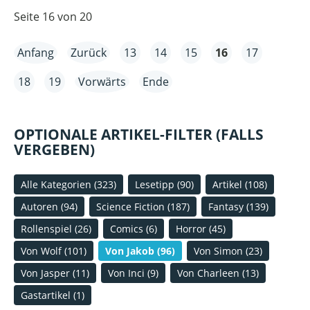
Seite 16 von 20
Anfang
Zurück
13
14
15
16
17
18
19
Vorwärts
Ende
OPTIONALE ARTIKEL-FILTER (FALLS
VERGEBEN)
Alle Kategorien
(323)
Lesetipp
(90)
Artikel
(108)
Autoren
(94)
Science Fiction
(187)
Fantasy
(139)
Rollenspiel
(26)
Comics
(6)
Horror
(45)
Von Wolf
(101)
Von Jakob
(96)
Von Simon
(23)
Von Jasper
(11)
Von Inci
(9)
Von Charleen
(13)
Gastartikel
(1)