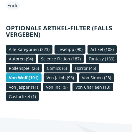
Ende
OPTIONALE ARTIKEL-FILTER (FALLS
VERGEBEN)
Alle Kategorien
(323)
Lesetipp
(90)
Artikel
(108)
Autoren
(94)
Science Fiction
(187)
Fantasy
(139)
Rollenspiel
(26)
Comics
(6)
Horror
(45)
Von Wolf
(101)
Von Jakob
(96)
Von Simon
(23)
Von Jasper
(11)
Von Inci
(9)
Von Charleen
(13)
Gastartikel
(1)