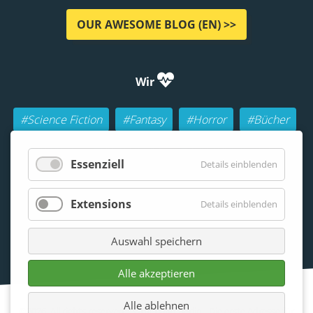
OUR AWESOME BLOG (EN) >>
Wir
#Science Fiction
#Fantasy
#Horror
#Bücher
#Autoren
#Buch-Geeks
#Rollenspiele (RPGs)
Essenziell
Details einblenden
#Lesen
#Beraten
Extensions
Details einblenden
Auswahl speichern
Alle akzeptieren
Alle ablehnen
©2026. All rights reserved | Otherland Berlin - Die erste Adresse für