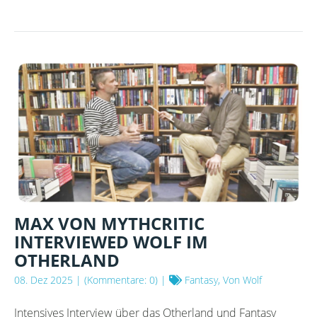
IN
PROGRESS
(WIP)
MIT
TIMON
KRAUSE
2026
MAX VON MYTHCRITIC
INTERVIEWED WOLF IM
OTHERLAND
08. Dez 2025
| (Kommentare: 0) |
Fantasy, Von Wolf
Intensives Interview über das Otherland und Fantasy