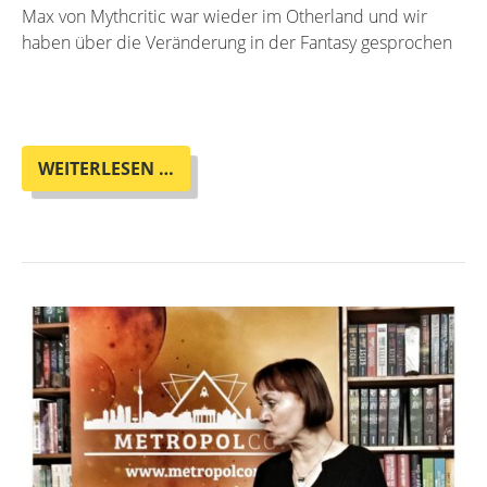
Max von Mythcritic war wieder im Otherland und wir
haben über die Veränderung in der Fantasy gesprochen
NEUES
WEITERLESEN …
INTERVIEW
VON
MAX
VON
MYTHCRITIC
WOLF
IM
OTHERLAND