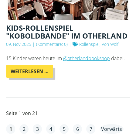
KIDS-ROLLENSPIEL
"KOBOLDBANDE" IM OTHERLAND
09. Nov 2025
| (Kommentare: 0) |
Rollenspiel, Von Wolf
15 Kinder waren heute im
@otherlandbookshop
dabei.
KIDS-
WEITERLESEN …
ROLLENSPIEL
"KOBOLDBANDE"
IM
OTHERLAND
Seite 1 von 21
1
2
3
4
5
6
7
Vorwärts