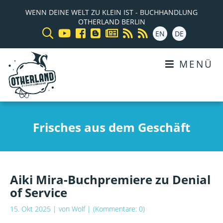
WENN DEINE WELT ZU KLEIN IST - BUCHHANDLUNG
OTHERLAND BERLIN
EN
DE
MENÜ
Frisches aus dem Geschäft
Aiki Mira-Buchpremiere zu Denial
of Service
15. Okt 2025
| von
Wolf
| (Kommentare: 0)