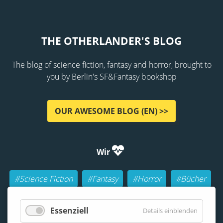
THE OTHERLANDER'S BLOG
The blog of science fiction, fantasy and horror, brought to
you by Berlin's SF&Fantasy bookshop
OUR AWESOME BLOG (EN) >>
Wir
#Science Fiction
#Fantasy
#Horror
#Bücher
#Autoren
#Buch-Geeks
#Rollenspiele (RPGs)
Essenziell
Details einblenden
#Lesen
#Beraten