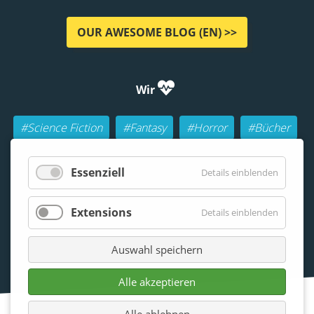
OUR AWESOME BLOG (EN) >>
Wir
#Science Fiction
#Fantasy
#Horror
#Bücher
#Autoren
#Buch-Geeks
#Rollenspiele (RPGs)
Essenziell
Details einblenden
#Lesen
#Beraten
Extensions
Details einblenden
Auswahl speichern
Alle akzeptieren