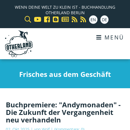
WENN DEINE WELT ZU KLEIN IST - BUCHHANDLUNG
OTHERLAND BERLIN
EN
DE
MENÜ
Frisches aus dem Geschäft
Buchpremiere: "Andymonaden" -
Die Zukunft der Vergangenheit
neu verhandeln
02. Okt 2025
| von
Wolf
| (Kommentare: 0)