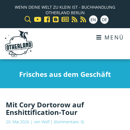
WENN DEINE WELT ZU KLEIN IST - BUCHHANDLUNG
OTHERLAND BERLIN
EN
DE
MENÜ
Frisches aus dem Geschäft
Mit Cory Dortorow auf
Enshittification-Tour
20. Mai 2026
| von
Wolf
| (Kommentare: 0)