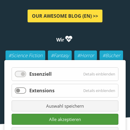
OUR AWESOME BLOG (EN) >>
Wir
#Science Fiction
#Fantasy
#Horror
#Bücher
#Autoren
#Buch-Geeks
#Rollenspiele (RPGs)
Essenziell
Details einblenden
#Lesen
#Beraten
Extensions
Details einblenden
Auswahl speichern
Alle akzeptieren