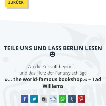
ZURÜCK
TEILE UNS UND LASS BERLIN LESEN
Wo die Zukunft beginnt ...
und das Herz der Fantasy schlägt!
»... the world-famous bookshop.«
− Tad
Williams
Facebook
Twitter
E-mail
Reddit
WhatsApp
tumblr
Pinterest