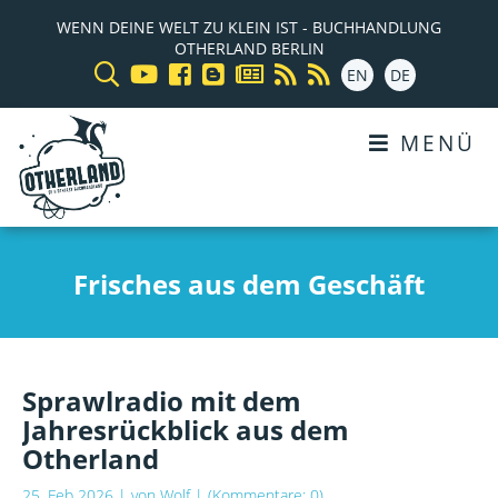
WENN DEINE WELT ZU KLEIN IST - BUCHHANDLUNG
OTHERLAND BERLIN
EN
DE
MENÜ
Frisches aus dem Geschäft
Sprawlradio mit dem
Jahresrückblick aus dem
Otherland
25. Feb 2026
| von
Wolf
| (Kommentare: 0)