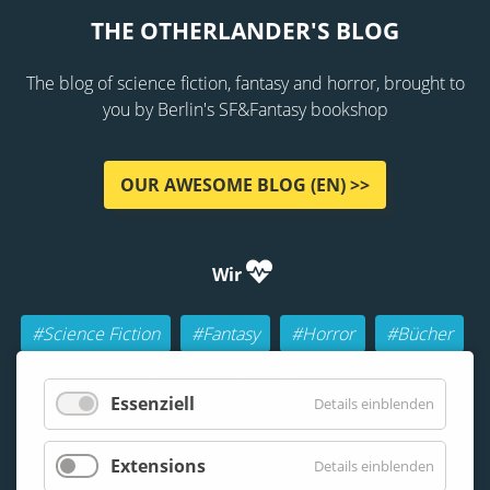
THE OTHERLANDER'S BLOG
The blog of science fiction, fantasy and horror, brought to
you by Berlin's SF&Fantasy bookshop
OUR AWESOME BLOG (EN) >>
Wir
#Science Fiction
#Fantasy
#Horror
#Bücher
#Autoren
#Buch-Geeks
#Rollenspiele (RPGs)
Essenziell
Details einblenden
#Lesen
#Beraten
Extensions
Details einblenden