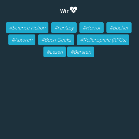
Wir
#Science Fiction
#Fantasy
#Horror
#Bücher
#Autoren
#Buch-Geeks
#Rollenspiele (RPGs)
#Lesen
#Beraten