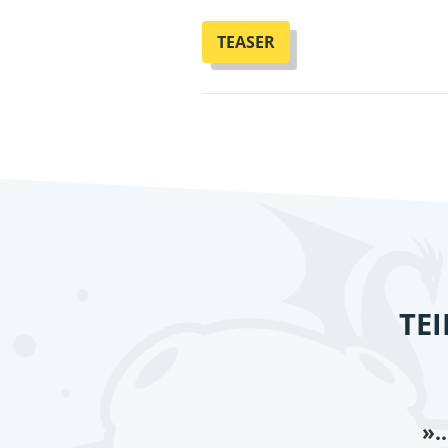
TEASER
TE
».