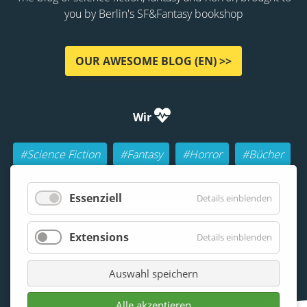
you by Berlin's SF&Fantasy bookshop
OUR AWESOME BLOG (EN) >>
Wir
#Science Fiction
#Fantasy
#Horror
#Bücher
#Autoren
#Buch-Geeks
#Rollenspiele (RPGs)
Essenziell
Details einblenden
#Lesen
#Beraten
Extensions
Details einblenden
Auswahl speichern
Alle akzeptieren